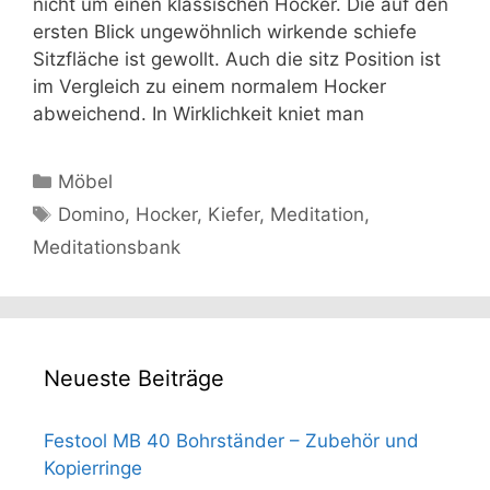
nicht um einen klassischen Hocker. Die auf den
ersten Blick ungewöhnlich wirkende schiefe
Sitzfläche ist gewollt. Auch die sitz Position ist
im Vergleich zu einem normalem Hocker
abweichend. In Wirklichkeit kniet man
Kategorien
Möbel
Schlagwörter
Domino
,
Hocker
,
Kiefer
,
Meditation
,
Meditationsbank
Neueste Beiträge
Festool MB 40 Bohrständer – Zubehör und
Kopierringe