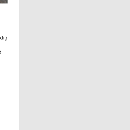
ndig
t