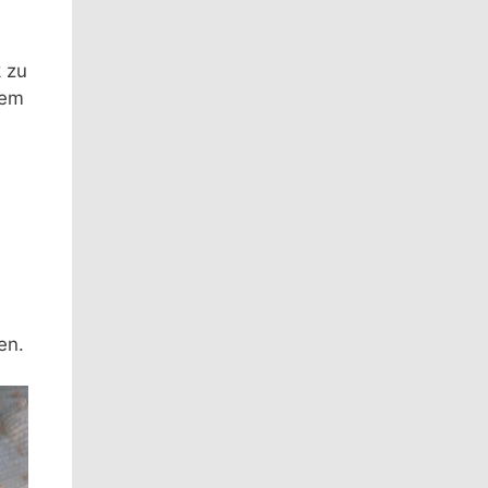
 zu
dem
en.