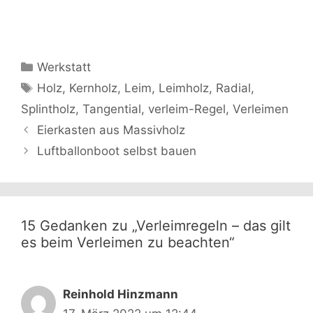
Kategorien
Werkstatt
Schlagwörter
Holz
,
Kernholz
,
Leim
,
Leimholz
,
Radial
,
Splintholz
,
Tangential
,
verleim-Regel
,
Verleimen
Beitrags-
Eierkasten aus Massivholz
Navigation
Luftballonboot selbst bauen
15 Gedanken zu „Verleimregeln – das gilt
es beim Verleimen zu beachten“
Reinhold Hinzmann