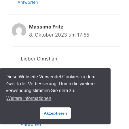
Antworten
Massimo Fritz
8. Oktober 2023 um 17:55
Lieber Christian,
wie schön, dass dir mein Beitrag zum
Diese Webseite Verwendet Cookies zu dem
Thema „Verleimregeln“ weitergeholfen
Zweck der Verbesserung. Durch die weitere
hat.
Verwendung stimmen Sie dem zu.
Viel Spaß beim bau des Nachttisches.
Weitere Informationen
Gruß Massimo
Akzeptieren
Antworten